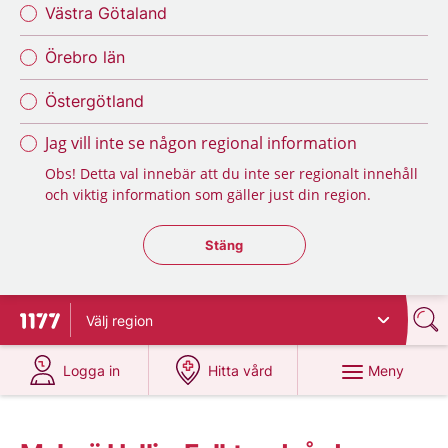
Västra Götaland
Örebro län
Östergötland
Jag vill inte se någon regional information
Obs! Detta val innebär att du inte ser regionalt innehåll
och viktig information som gäller just din region.
Stäng regionsväljaren
Stäng
Välj
region
Till startsidan för 1177
på 1177.se
på 1177.se
Meny
Logga in
Hitta vård