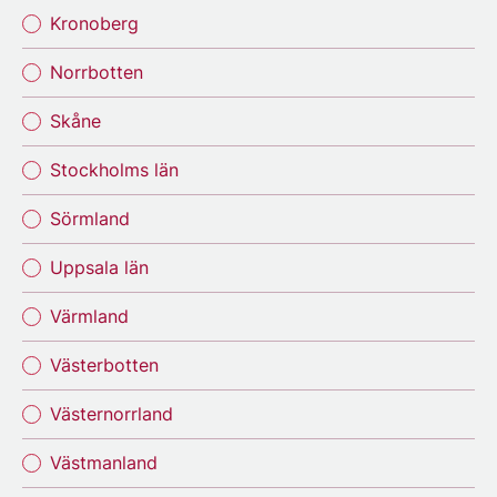
Kronoberg
Norrbotten
Skåne
Stockholms län
Sörmland
Uppsala län
Värmland
Västerbotten
Västernorrland
Västmanland