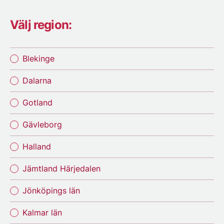
Välj region:
Blekinge
Dalarna
Gotland
Gävleborg
Halland
Jämtland Härjedalen
Jönköpings län
Kalmar län