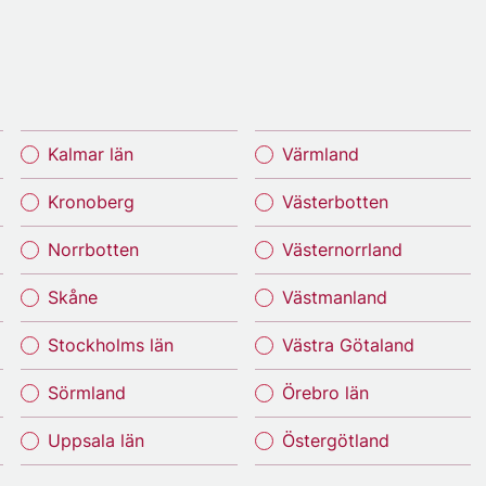
Kalmar län
Värmland
Kronoberg
Västerbotten
Norrbotten
Västernorrland
Skåne
Västmanland
Stockholms län
Västra Götaland
Sörmland
Örebro län
Uppsala län
Östergötland