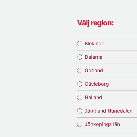
Välj region:
Blekinge
Dalarna
Gotland
Gävleborg
Halland
Jämtland Härjedalen
Jönköpings län