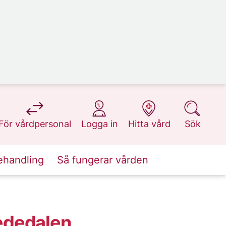
på 1177.se
på 1177.se
på 1177.se
på 1177.se
För vårdpersonal
Logga in
Hitta vård
Sök
ehandling
Så fungerar vården
ededalen