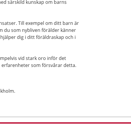
ed särskild kunskap om barns
insatser. Till exempel om ditt barn är
r om du som nybliven förälder känner
hjälper dig i ditt föräldraskap och i
mpelvis vid stark oro inför det
e erfarenheter som försvårar detta.
ckholm.