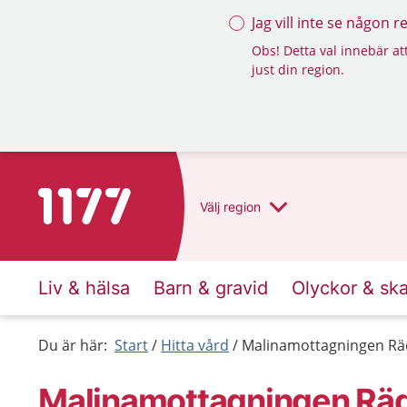
Jag vill inte se någon 
Obs! Detta val innebär att
just din region.
Till startsidan för 1177
Välj
region
Liv & hälsa
Barn & gravid
Olyckor & sk
Du är här:
Start
Hitta vård
Malinamottagningen Rä
Malinamottagningen Räd