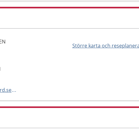
LEN
Större karta och reseplaner
1
https://www.raddabarnenvalfard.se/vard-och-omsorg