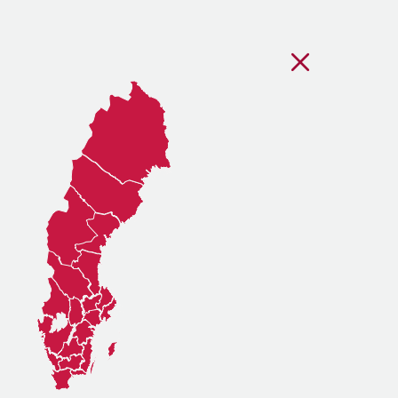
Stäng regionsvälj