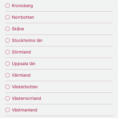
Kronoberg
Norrbotten
Skåne
Stockholms län
Sörmland
Uppsala län
Värmland
Västerbotten
Västernorrland
Västmanland