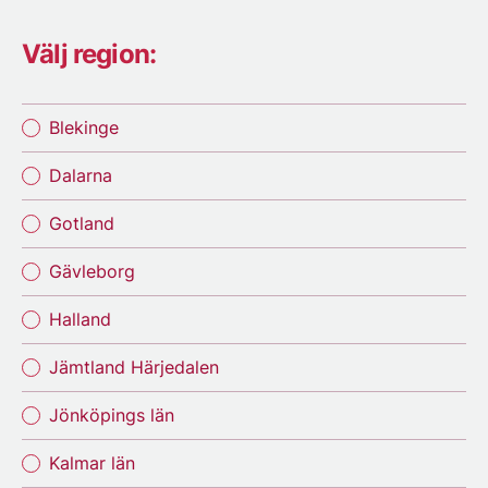
Välj region:
Blekinge
Dalarna
Gotland
Gävleborg
Halland
Jämtland Härjedalen
Jönköpings län
Kalmar län