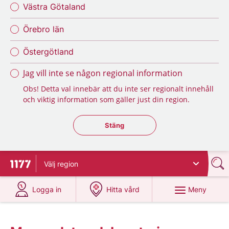
Västra Götaland
Örebro län
Östergötland
Jag vill inte se någon regional information
Obs! Detta val innebär att du inte ser regionalt innehåll
och viktig information som gäller just din region.
Stäng regionsväljaren
Stäng
Välj
region
Till startsidan för 1177
på 1177.se
på 1177.se
Meny
Logga in
Hitta vård