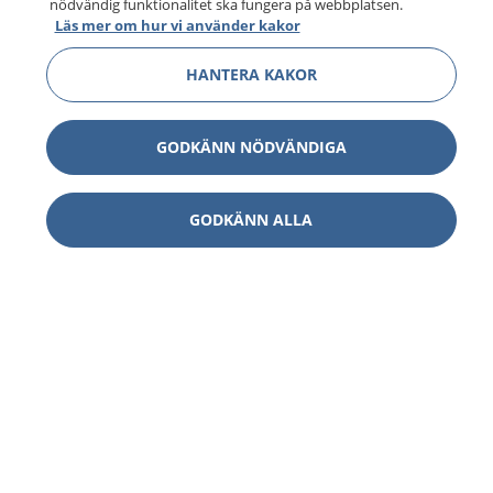
nödvändig funktionalitet ska fungera på webbplatsen.
Läs mer om hur vi använder kakor
HANTERA KAKOR
GODKÄNN NÖDVÄNDIGA
GODKÄNN ALLA
1177
–
tryggt om din hälsa och vård
På 1177.se får du råd om hälsa och information om