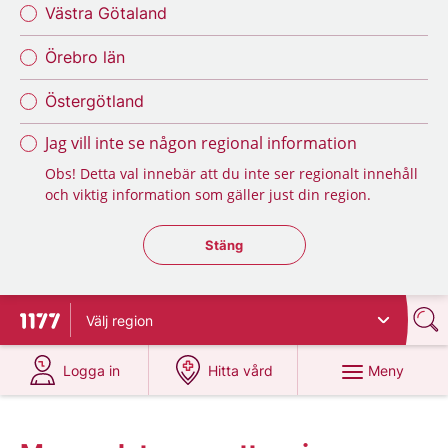
Västra Götaland
Örebro län
Östergötland
Jag vill inte se någon regional information
Obs! Detta val innebär att du inte ser regionalt innehåll
och viktig information som gäller just din region.
Stäng regionsväljaren
Stäng
Välj
region
Till startsidan för 1177
på 1177.se
på 1177.se
Meny
Logga in
Hitta vård