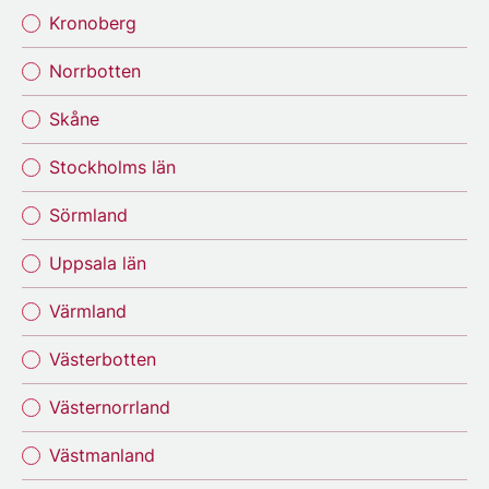
Kronoberg
Norrbotten
Skåne
Stockholms län
Sörmland
Uppsala län
Värmland
Västerbotten
Västernorrland
Västmanland