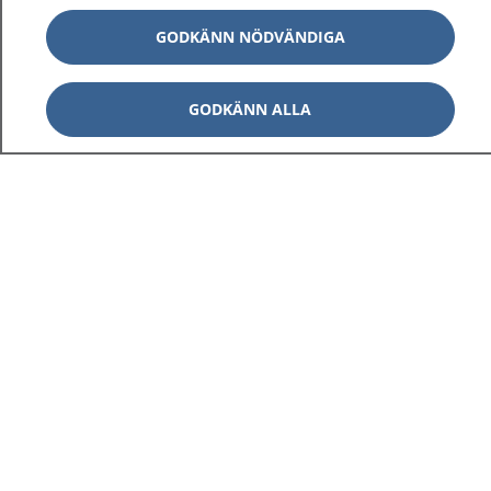
GODKÄNN NÖDVÄNDIGA
GODKÄNN ALLA
1177
–
tryggt om din hälsa och vård
På 1177.se får du råd om hälsa och information om