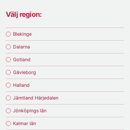
Välj region:
Blekinge
Dalarna
Gotland
Gävleborg
Halland
Jämtland Härjedalen
Jönköpings län
Kalmar län