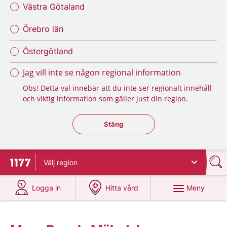
Västra Götaland
Örebro län
Östergötland
Jag vill inte se någon regional information
Obs! Detta val innebär att du inte ser regionalt innehåll
och viktig information som gäller just din region.
Stäng regionsväljaren
Stäng
Välj
region
Till startsidan för 1177
på 1177.se
på 1177.se
Meny
Logga in
Hitta vård