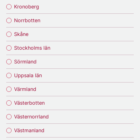
Kronoberg
Norrbotten
Skåne
Stockholms län
Sörmland
Uppsala län
Värmland
Västerbotten
Västernorrland
Västmanland