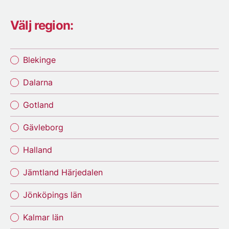
Välj region:
Blekinge
Dalarna
Gotland
Gävleborg
Halland
Jämtland Härjedalen
Jönköpings län
Kalmar län