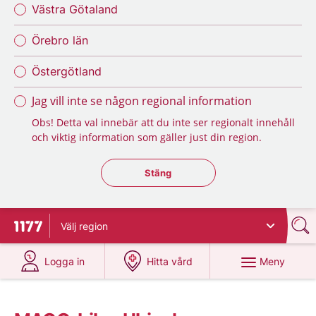
Västra Götaland
Örebro län
Östergötland
Jag vill inte se någon regional information
Obs! Detta val innebär att du inte ser regionalt innehåll
och viktig information som gäller just din region.
Stäng regionsväljaren
Stäng
Välj
region
Till startsidan för 1177
på 1177.se
på 1177.se
Meny
Logga in
Hitta vård