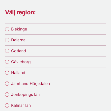
Välj region:
Blekinge
Dalarna
Gotland
Gävleborg
Halland
Jämtland Härjedalen
Jönköpings län
Kalmar län