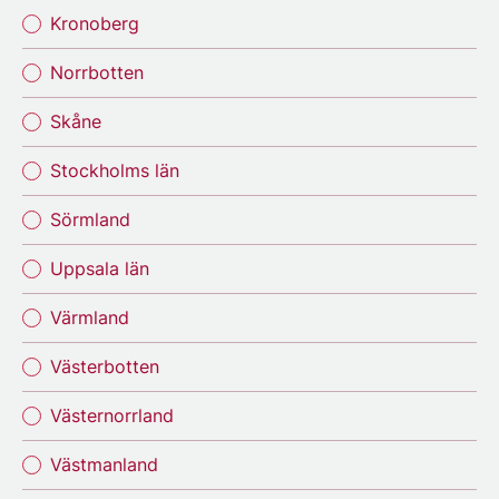
Kronoberg
Norrbotten
Skåne
Stockholms län
Sörmland
Uppsala län
Värmland
Västerbotten
Västernorrland
Västmanland