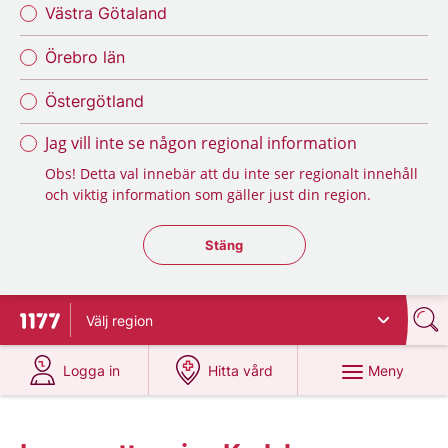
Västra Götaland
Örebro län
Östergötland
Jag vill inte se någon regional information
Obs! Detta val innebär att du inte ser regionalt innehåll
och viktig information som gäller just din region.
Stäng regionsväljaren
Stäng
Välj
region
Till startsidan för 1177
på 1177.se
på 1177.se
Meny
Logga in
Hitta vård