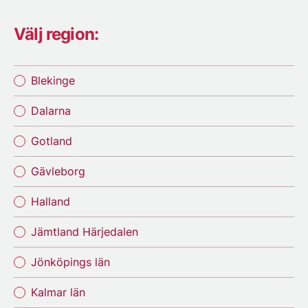
Välj region:
Blekinge
Dalarna
Gotland
Gävleborg
Halland
Jämtland Härjedalen
Jönköpings län
Kalmar län