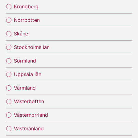
Kronoberg
Norrbotten
Skåne
Stockholms län
Sörmland
Uppsala län
Värmland
Västerbotten
Västernorrland
Västmanland