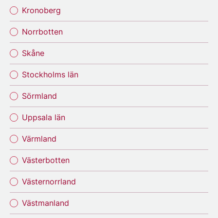
Kronoberg
Norrbotten
Skåne
Stockholms län
Sörmland
Uppsala län
Värmland
Västerbotten
Västernorrland
Västmanland