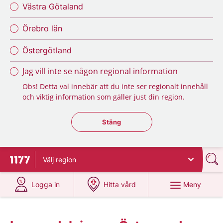
Västra Götaland
Örebro län
Östergötland
Jag vill inte se någon regional information
Obs! Detta val innebär att du inte ser regionalt innehåll
och viktig information som gäller just din region.
Stäng regionsväljaren
Stäng
Välj
region
Till startsidan för 1177
på 1177.se
på 1177.se
Meny
Logga in
Hitta vård