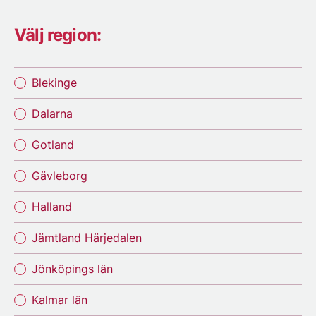
Välj region:
Blekinge
Dalarna
Gotland
Gävleborg
Halland
Jämtland Härjedalen
Jönköpings län
Kalmar län