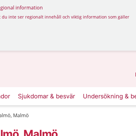
regional information
 du inte ser regionalt innehåll och viktig information som gäller
ador
Sjukdomar & besvär
Undersökning & b
almö, Malmö
almö, Malmö