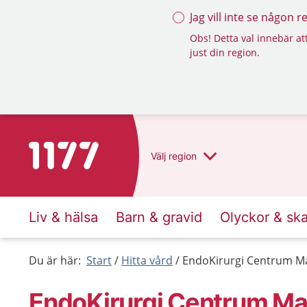
Jag vill inte se någon 
Obs! Detta val innebär att
just din region.
Till startsidan för 1177
Välj
region
Liv & hälsa
Barn & gravid
Olyckor & sk
Du är här:
Start
Hitta vård
EndoKirurgi Centrum M
EndoKirurgi Centrum M