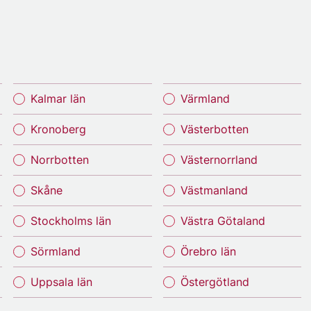
Kalmar län
Värmland
Kronoberg
Västerbotten
Norrbotten
Västernorrland
Skåne
Västmanland
Stockholms län
Västra Götaland
Sörmland
Örebro län
Uppsala län
Östergötland