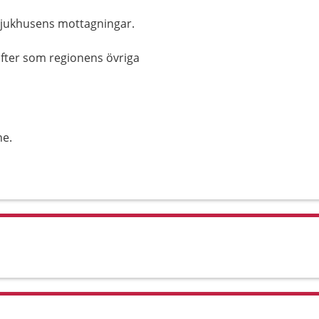
sjukhusens mottagningar.
ifter som regionens övriga
ne.