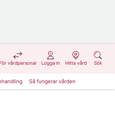
på 1177.se
på 1177.se
på 1177.se
på 1177.se
För vårdpersonal
Logga in
Hitta vård
Sök
ehandling
Så fungerar vården