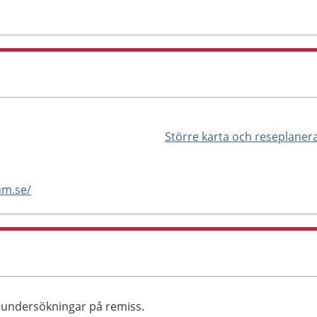
Större karta och reseplaner
um.se/
iundersökningar på remiss.