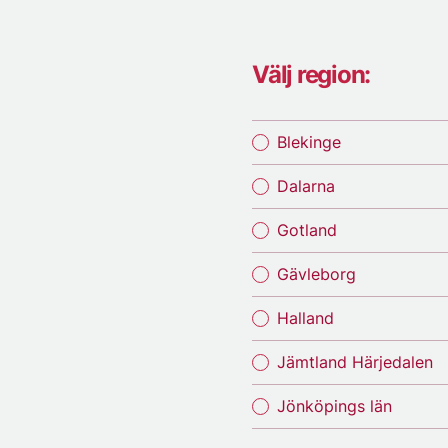
Välj region:
Blekinge
Dalarna
Gotland
Gävleborg
Halland
Jämtland Härjedalen
Jönköpings län