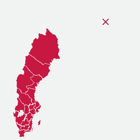
Stäng regionsvälj