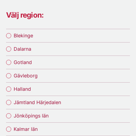
Välj region:
Blekinge
Dalarna
Gotland
Gävleborg
Halland
Jämtland Härjedalen
Jönköpings län
Kalmar län