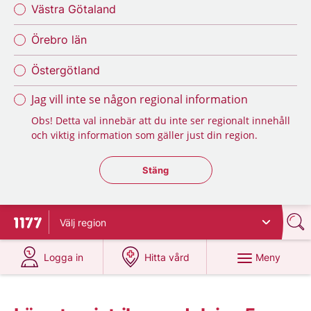
Västra Götaland
Örebro län
Östergötland
Jag vill inte se någon regional information
Obs! Detta val innebär att du inte ser regionalt innehåll
och viktig information som gäller just din region.
Stäng regionsväljaren
Stäng
Välj
region
Till startsidan för 1177
på 1177.se
på 1177.se
Meny
Logga in
Hitta vård