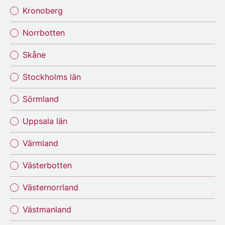
Kronoberg
Norrbotten
Skåne
Stockholms län
Sörmland
Uppsala län
Värmland
Västerbotten
Västernorrland
Västmanland