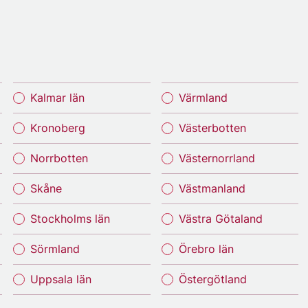
Kalmar län
Värmland
Kronoberg
Västerbotten
Norrbotten
Västernorrland
Skåne
Västmanland
Stockholms län
Västra Götaland
Sörmland
Örebro län
Uppsala län
Östergötland