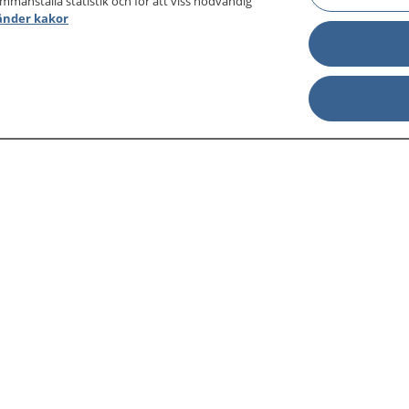
ammanställa statistik och för att viss nödvändig
änder kakor
sjukdomar och
Other languages