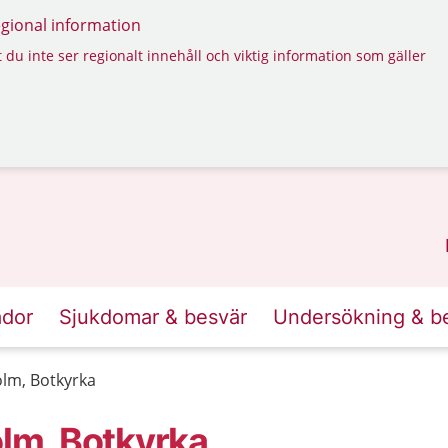
regional information
 du inte ser regionalt innehåll och viktig information som gäller
ador
Sjukdomar & besvär
Undersökning & b
lm, Botkyrka
lm, Botkyrka