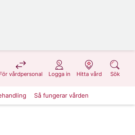
på 1177.se
på 1177.se
på 1177.se
på 1177.se
För vårdpersonal
Logga in
Hitta vård
Sök
ehandling
Så fungerar vården