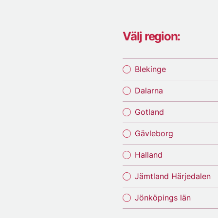
Välj region:
Blekinge
Dalarna
Gotland
Gävleborg
Halland
Jämtland Härjedalen
Jönköpings län