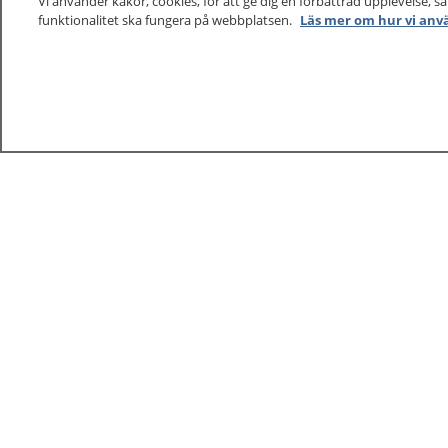
Vi använder kakor, cookies, för att ge dig en förbättrad upplevelse, s
funktionalitet ska fungera på webbplatsen.
Läs mer om hur vi anv
1177
–
tryggt om din hälsa och vård
På 1177.se får du råd om hälsa och information om 