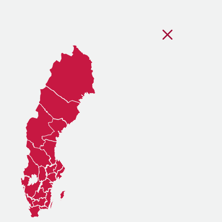
Stäng regionsvälj