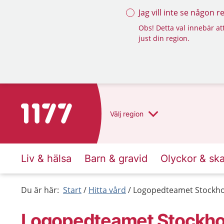
Jag vill inte se någon 
Obs! Detta val innebär att
just din region.
Till startsidan för 1177
Välj
region
Liv & hälsa
Barn & gravid
Olyckor & sk
Du är här:
Start
Hitta vård
Logopedteamet Stockho
Logopedteamet Stockho