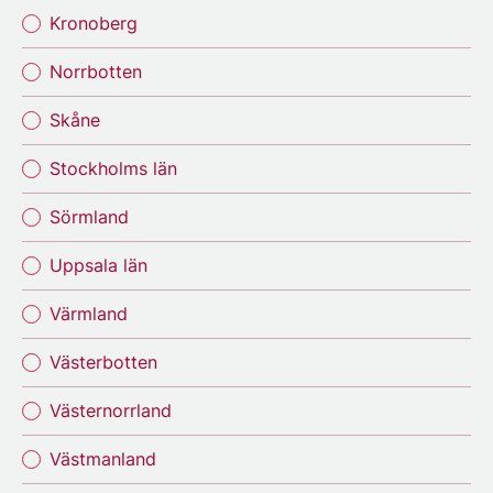
Kronoberg
Norrbotten
Skåne
Stockholms län
Sörmland
Uppsala län
Värmland
Västerbotten
Västernorrland
Västmanland