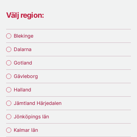
Välj region:
Blekinge
Dalarna
Gotland
Gävleborg
Halland
Jämtland Härjedalen
Jönköpings län
Kalmar län