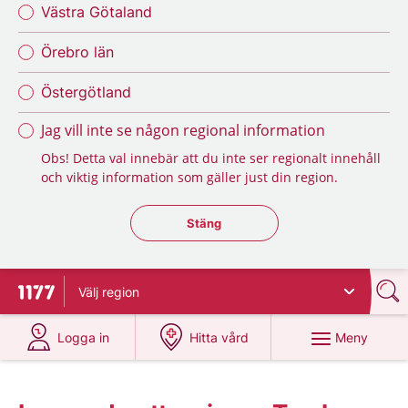
Västra Götaland
Örebro län
Östergötland
Jag vill inte se någon regional information
Obs! Detta val innebär att du inte ser regionalt innehåll
och viktig information som gäller just din region.
Stäng regionsväljaren
Stäng
Välj
region
Till startsidan för 1177
på 1177.se
på 1177.se
Meny
Logga in
Hitta vård