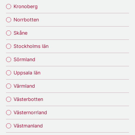
Kronoberg
Norrbotten
Skåne
Stockholms län
Sörmland
Uppsala län
Värmland
Västerbotten
Västernorrland
Västmanland