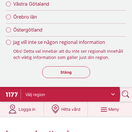
Västra Götaland
Örebro län
Östergötland
Jag vill inte se någon regional information
Obs! Detta val innebär att du inte ser regionalt innehåll
och viktig information som gäller just din region.
Stäng regionsväljaren
Stäng
Välj
region
Till startsidan för 1177
på 1177.se
på 1177.se
Meny
Logga in
Hitta vård