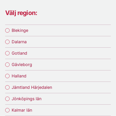
Välj region:
Blekinge
Dalarna
Gotland
Gävleborg
Halland
Jämtland Härjedalen
Jönköpings län
Kalmar län