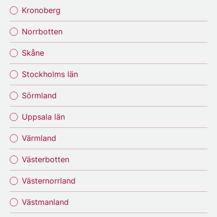
Kronoberg
Norrbotten
Skåne
Stockholms län
Sörmland
Uppsala län
Värmland
Västerbotten
Västernorrland
Västmanland