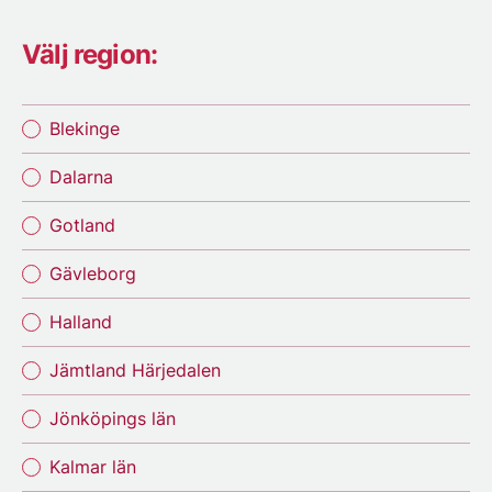
Välj region:
Blekinge
Dalarna
Gotland
Gävleborg
Halland
Jämtland Härjedalen
Jönköpings län
Kalmar län