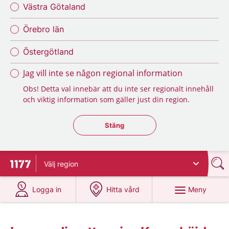
Västra Götaland
Örebro län
Östergötland
Jag vill inte se någon regional information
Obs! Detta val innebär att du inte ser regionalt innehåll
och viktig information som gäller just din region.
Stäng regionsväljaren
Stäng
Välj
region
Till startsidan för 1177
på 1177.se
på 1177.se
Meny
Logga in
Hitta vård