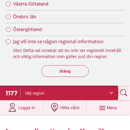
Västra Götaland
Örebro län
Östergötland
Jag vill inte se någon regional information
Obs! Detta val innebär att du inte ser regionalt innehåll
och viktig information som gäller just din region.
Stäng regionsväljaren
Stäng
Välj
region
Till startsidan för 1177
på 1177.se
på 1177.se
Meny
Logga in
Hitta vård