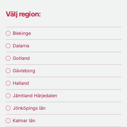
Välj region:
Blekinge
Dalarna
Gotland
Gävleborg
Halland
Jämtland Härjedalen
Jönköpings län
Kalmar län