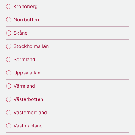
Kronoberg
Norrbotten
Skåne
Stockholms län
Sörmland
Uppsala län
Värmland
Västerbotten
Västernorrland
Västmanland