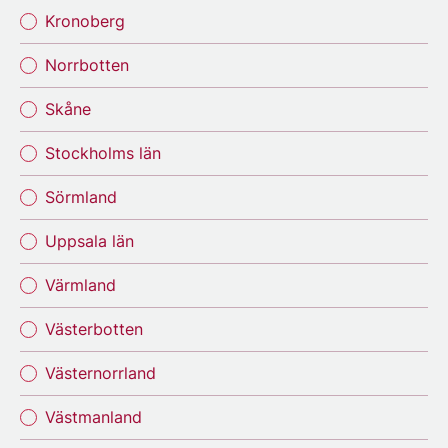
Kronoberg
Norrbotten
Skåne
Stockholms län
Sörmland
Uppsala län
Värmland
Västerbotten
Västernorrland
Västmanland