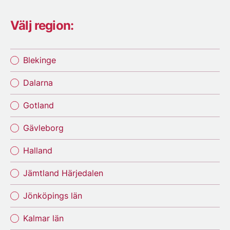
Välj region:
Blekinge
Dalarna
Gotland
Gävleborg
Halland
Jämtland Härjedalen
Jönköpings län
Kalmar län