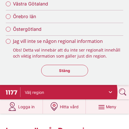
Västra Götaland
Örebro län
Östergötland
Jag vill inte se någon regional information
Obs! Detta val innebär att du inte ser regionalt innehåll
och viktig information som gäller just din region.
Stäng regionsväljaren
Stäng
Välj
region
Till startsidan för 1177
på 1177.se
på 1177.se
Meny
Logga in
Hitta vård