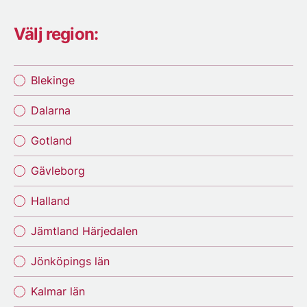
Välj region:
Blekinge
Dalarna
Gotland
Gävleborg
Halland
Jämtland Härjedalen
Jönköpings län
Kalmar län