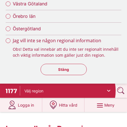
Västra Götaland
Örebro län
Östergötland
Jag vill inte se någon regional information
Obs! Detta val innebär att du inte ser regionalt innehåll
och viktig information som gäller just din region.
Stäng regionsväljaren
Stäng
Välj
region
Till startsidan för 1177
på 1177.se
på 1177.se
Meny
Logga in
Hitta vård