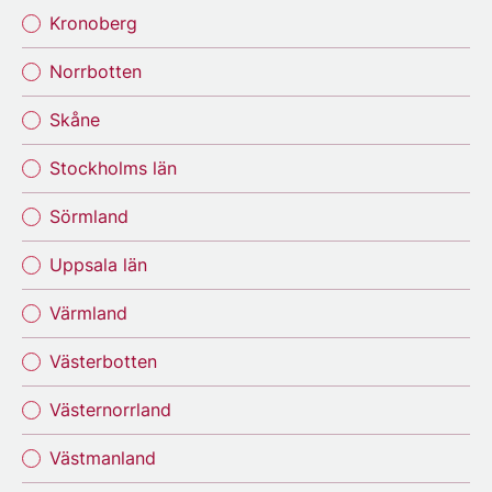
Kronoberg
Norrbotten
Skåne
Stockholms län
Sörmland
Uppsala län
Värmland
Västerbotten
Västernorrland
Västmanland