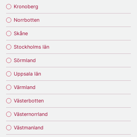
Kronoberg
Norrbotten
Skåne
Stockholms län
Sörmland
Uppsala län
Värmland
Västerbotten
Västernorrland
Västmanland