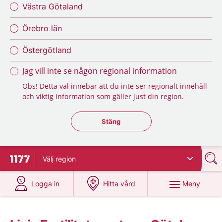
Västra Götaland
Örebro län
Östergötland
Jag vill inte se någon regional information
Obs! Detta val innebär att du inte ser regionalt innehåll
och viktig information som gäller just din region.
Stäng regionsväljaren
Stäng
Välj
region
Till startsidan för 1177
på 1177.se
på 1177.se
Meny
Logga in
Hitta vård