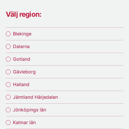
Välj region:
Blekinge
Dalarna
Gotland
Gävleborg
Halland
Jämtland Härjedalen
Jönköpings län
Kalmar län