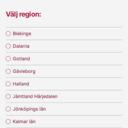
Välj region:
Blekinge
Dalarna
Gotland
Gävleborg
Halland
Jämtland Härjedalen
Jönköpings län
Kalmar län