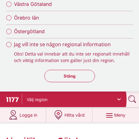
Västra Götaland
Örebro län
Östergötland
Jag vill inte se någon regional information
Obs! Detta val innebär att du inte ser regionalt innehåll
och viktig information som gäller just din region.
Stäng regionsväljaren
Stäng
Välj
region
Till startsidan för 1177
på 1177.se
på 1177.se
Meny
Logga in
Hitta vård