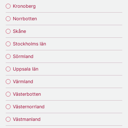
Kronoberg
Norrbotten
Skåne
Stockholms län
Sörmland
Uppsala län
Värmland
Västerbotten
Västernorrland
Västmanland