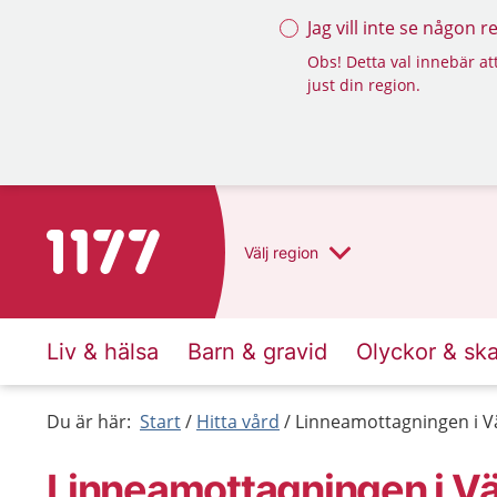
Jag vill inte se någon 
Obs! Detta val innebär att
just din region.
Till startsidan för 1177
Välj
region
Liv & hälsa
Barn & gravid
Olyckor & sk
Du är här:
Start
Hitta vård
Linneamottagningen i V
Linneamottagningen i Vä