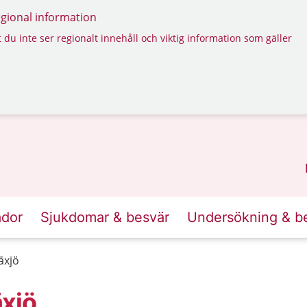
regional information
 du inte ser regionalt innehåll och viktig information som gäller
ador
Sjukdomar & besvär
Undersökning & b
äxjö
xjö