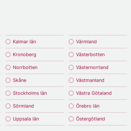
Kalmar län
Värmland
Kronoberg
Västerbotten
Norrbotten
Västernorrland
Skåne
Västmanland
Stockholms län
Västra Götaland
Sörmland
Örebro län
Uppsala län
Östergötland