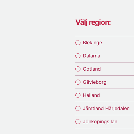
Välj region:
Blekinge
Dalarna
Gotland
Gävleborg
Halland
Jämtland Härjedalen
Jönköpings län