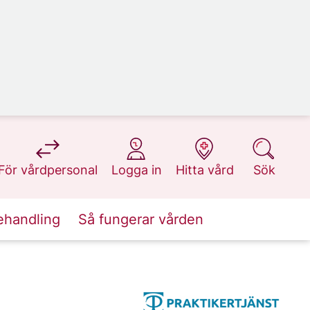
på 1177.se
på 1177.se
på 1177.se
på 1177.se
För vårdpersonal
Logga in
Hitta vård
Sök
ehandling
Så fungerar vården