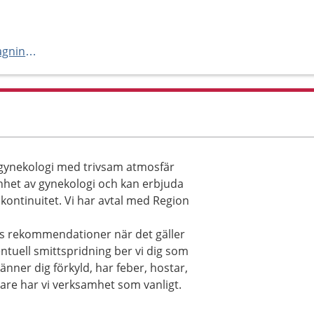
https://www.ptj.se/linneamottagningen/
i gynekologi med trivsam atmosfär
enhet av gynekologi och kan erbjuda
 kontinuitet. Vi har avtal med Region
s rekommendationer när det gäller
ntuell smittspridning ber vi dig som
änner dig förkyld, har feber, hostar,
dare har vi verksamhet som vanligt.