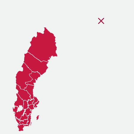
Stäng regionsvälj