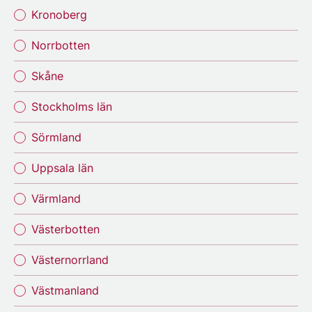
Kronoberg
Norrbotten
Skåne
Stockholms län
Sörmland
Uppsala län
Värmland
Västerbotten
Västernorrland
Västmanland