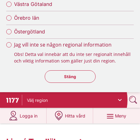
Västra Götaland
Örebro län
Östergötland
Jag vill inte se någon regional information
Obs! Detta val innebär att du inte ser regionalt innehåll
och viktig information som gäller just din region.
Stäng regionsväljaren
Stäng
Välj
region
Till startsidan för 1177
på 1177.se
på 1177.se
Meny
Logga in
Hitta vård