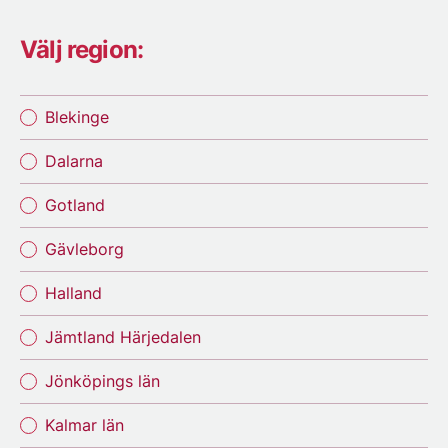
Välj region:
Blekinge
Dalarna
Gotland
Gävleborg
Halland
Jämtland Härjedalen
Jönköpings län
Kalmar län