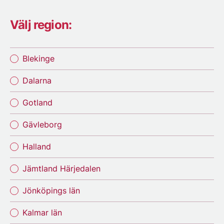
Välj region:
Blekinge
Dalarna
Gotland
Gävleborg
Halland
Jämtland Härjedalen
Jönköpings län
Kalmar län