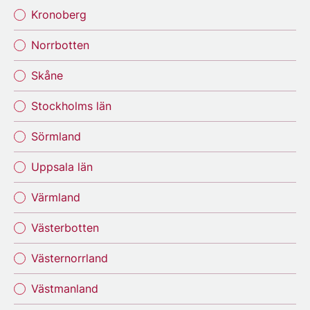
Kronoberg
Norrbotten
Skåne
Stockholms län
Sörmland
Uppsala län
Värmland
Västerbotten
Västernorrland
Västmanland