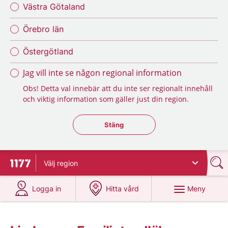
Västra Götaland
Örebro län
Östergötland
Jag vill inte se någon regional information
Obs! Detta val innebär att du inte ser regionalt innehåll
och viktig information som gäller just din region.
Stäng regionsväljaren
Stäng
Välj
region
Till startsidan för 1177
på 1177.se
på 1177.se
Meny
Logga in
Hitta vård