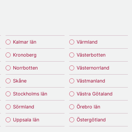
Kalmar län
Värmland
Kronoberg
Västerbotten
Norrbotten
Västernorrland
Skåne
Västmanland
Stockholms län
Västra Götaland
Sörmland
Örebro län
Uppsala län
Östergötland