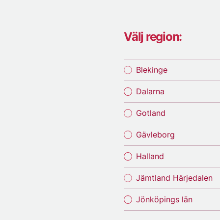
Välj region:
Blekinge
Dalarna
Gotland
Gävleborg
Halland
Jämtland Härjedalen
Jönköpings län