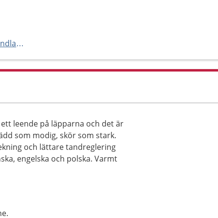
https://www.ptj.se/lillevangs-tandlakeri/
r ett leende på läpparna och det är
, rädd som modig, skör som stark.
ekning och lättare tandreglering
ska, engelska och polska. Varmt
ne.