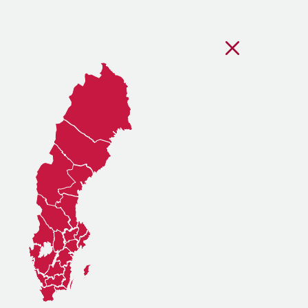
Stäng regionsvälj