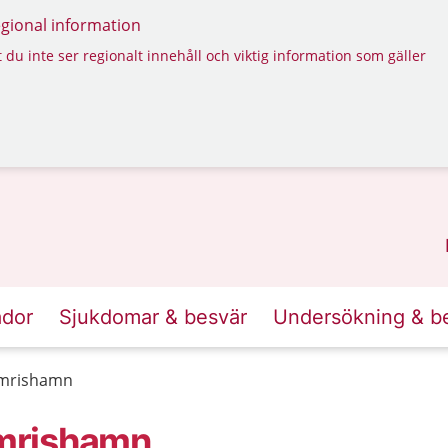
regional information
 du inte ser regionalt innehåll och viktig information som gäller
ador
Sjukdomar & besvär
Undersökning & b
Simrishamn
imrishamn