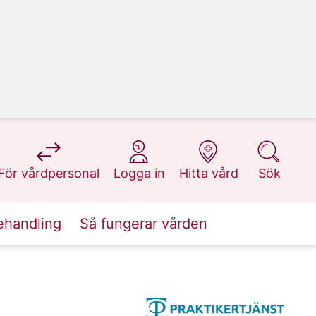
på 1177.se
på 1177.se
på 1177.se
på 1177.se
För vårdpersonal
Logga in
Hitta vård
Sök
ehandling
Så fungerar vården