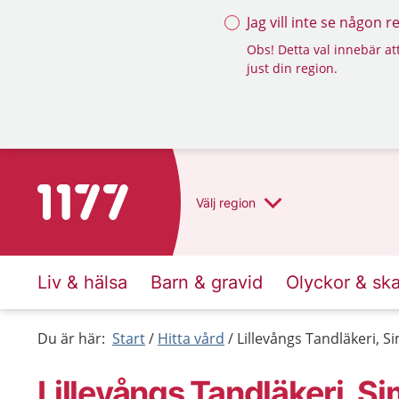
Jag vill inte se någon 
Obs! Detta val innebär att
just din region.
Till startsidan för 1177
Välj
region
Liv & hälsa
Barn & gravid
Olyckor & sk
Du är här:
Start
Hitta vård
Lillevångs Tandläkeri, 
Lillevångs Tandläkeri, S