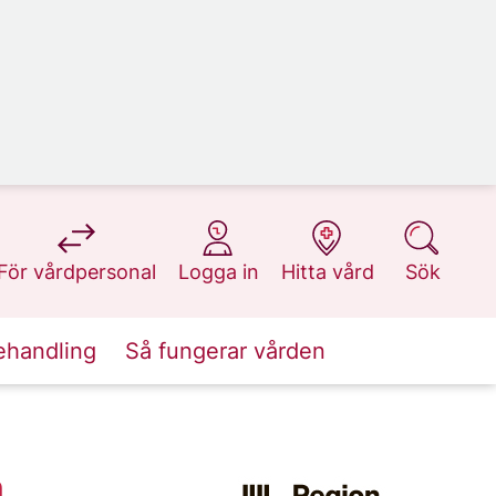
på 1177.se
på 1177.se
på 1177.se
på 1177.se
För vårdpersonal
Logga in
Hitta vård
Sök
ehandling
Så fungerar vården
m