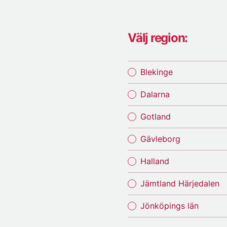
Välj region:
Blekinge
Dalarna
Gotland
Gävleborg
Halland
Jämtland Härjedalen
Jönköpings län