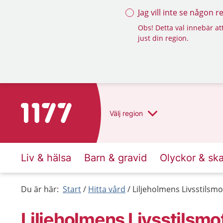
Jag vill inte se någon 
Obs! Detta val innebär att
just din region.
Till startsidan för 1177
Välj
region
Liv & hälsa
Barn & gravid
Olyckor & sk
Du är här:
Start
Hitta vård
Liljeholmens Livsstils
Liljeholmens Livsstilsm