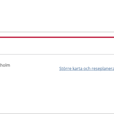
kholm
Större karta och reseplaner
1