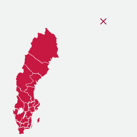
Stäng regionsvälj