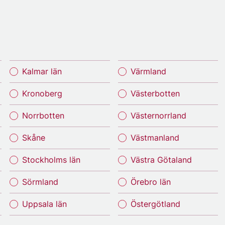
Kalmar län
Värmland
Kronoberg
Västerbotten
Norrbotten
Västernorrland
Skåne
Västmanland
Stockholms län
Västra Götaland
Sörmland
Örebro län
Uppsala län
Östergötland