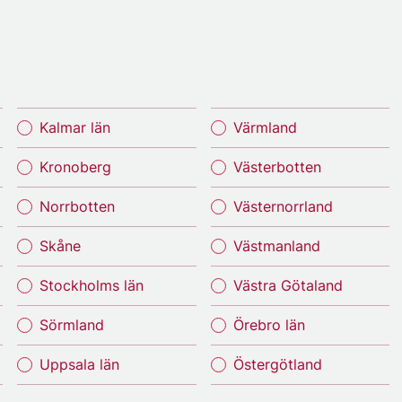
Kalmar län
Värmland
Kronoberg
Västerbotten
Norrbotten
Västernorrland
Skåne
Västmanland
Stockholms län
Västra Götaland
Sörmland
Örebro län
Uppsala län
Östergötland