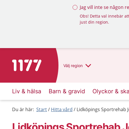
Jag vill inte se någon 
Obs! Detta val innebär att
just din region.
Till startsidan för 1177
Välj
region
Liv & hälsa
Barn & gravid
Olyckor & sk
Du är här:
Start
Hitta vård
Lidköpings Sportrehab J
Lidköpings Sportrehab J