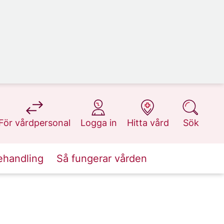
på 1177.se
på 1177.se
på 1177.se
på 1177.se
För vårdpersonal
Logga in
Hitta vård
Sök
ehandling
Så fungerar vården