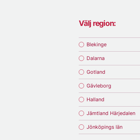
Välj region:
Blekinge
Dalarna
Gotland
Gävleborg
Halland
Jämtland Härjedalen
Jönköpings län