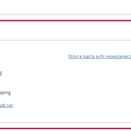
Större karta och reseplaner
g
öping
ab.se/