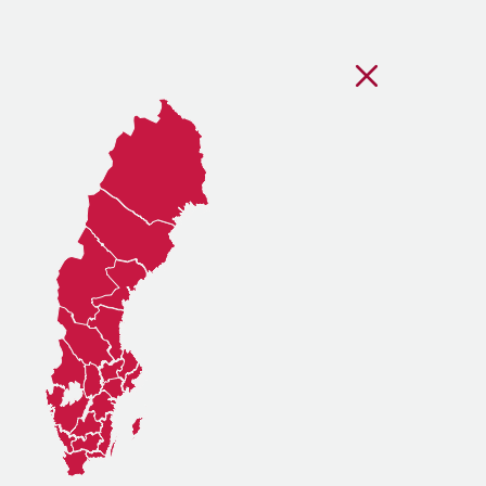
Stäng regionsvälj