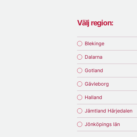
Välj region:
Blekinge
Dalarna
Gotland
Gävleborg
Halland
Jämtland Härjedalen
Jönköpings län