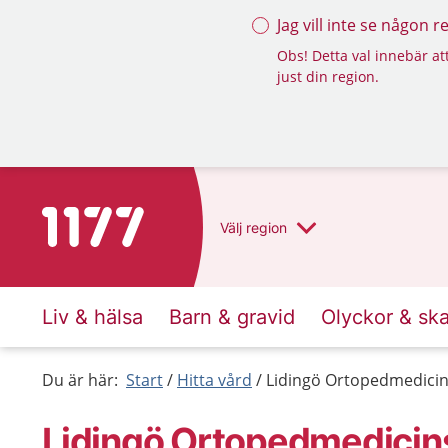
Jag vill inte se någon 
Obs! Detta val innebär att
just din region.
Till startsidan för 1177
Välj
region
Liv & hälsa
Barn & gravid
Olyckor & sk
Du är här:
Start
Hitta vård
Lidingö Ortopedmedicin
Lidingö Ortopedmedicin