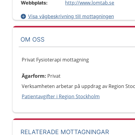
http://www.lomtab.se
Webbplats:
Visa vägbeskrivning till mottagningen
OM OSS
Privat Fysioterapi mottagning
Ägarform
:
Privat
Verksamheten arbetar på uppdrag av Region Sto
Patientavgifter i Region Stockholm
RELATERADE MOTTAGNINGAR