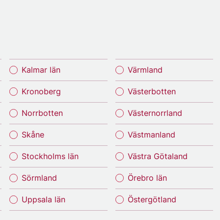
Kalmar län
Värmland
Kronoberg
Västerbotten
Norrbotten
Västernorrland
Skåne
Västmanland
Stockholms län
Västra Götaland
Sörmland
Örebro län
Uppsala län
Östergötland