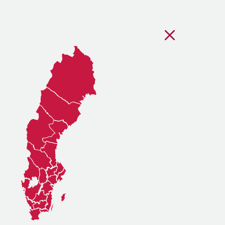
Stäng regionsvälj