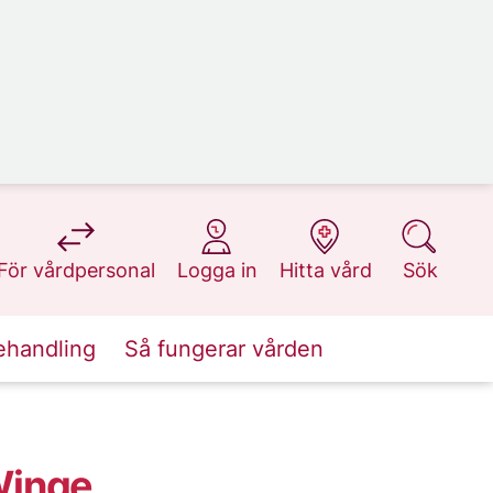
på 1177.se
på 1177.se
på 1177.se
på 1177.se
För vårdpersonal
Logga in
Hitta vård
Sök
ehandling
Så fungerar vården
Winge,