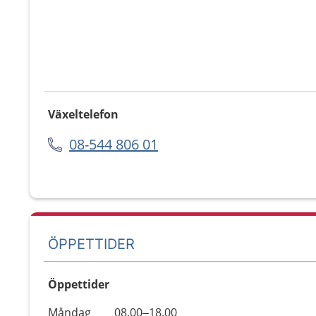
Växeltelefon
08-544 806 01
ÖPPETTIDER
Öppettider
Öppettider
Kommentarer
Måndag
08.00–18.00
Dag