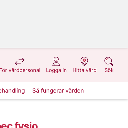
på 1177.se
på 1177.se
på 1177.se
på 1177.se
För vårdpersonal
Logga in
Hitta vård
Sök
ehandling
Så fungerar vården
ec fysio