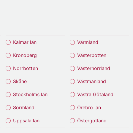
Kalmar län
Värmland
Kronoberg
Västerbotten
Norrbotten
Västernorrland
Skåne
Västmanland
Stockholms län
Västra Götaland
Sörmland
Örebro län
Uppsala län
Östergötland