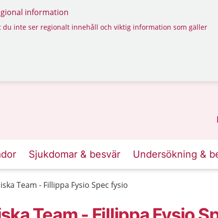
regional information
 du inte ser regionalt innehåll och viktig information som gäller
ador
Sjukdomar & besvär
Undersökning & b
ka Team - Fillippa Fysio Spec fysio
ka Team - Fillippa Fysio Sp