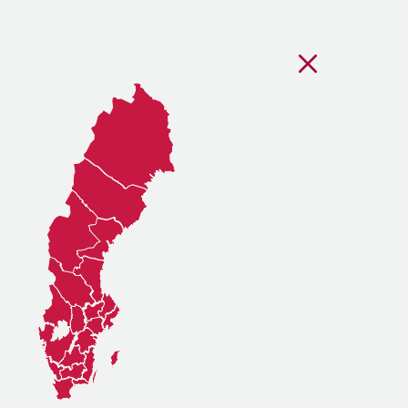
Stäng regionsvälj