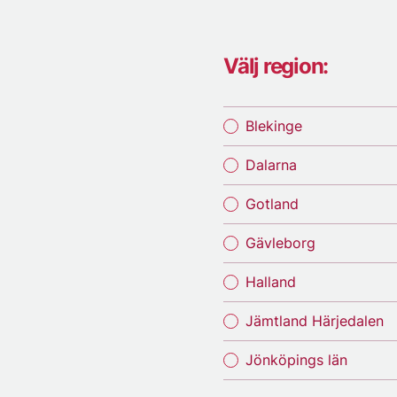
Välj region:
Blekinge
Dalarna
Gotland
Gävleborg
Halland
Jämtland Härjedalen
Jönköpings län