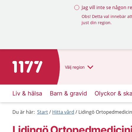
Jag vill inte se någon 
Obs! Detta val innebär att
just din region.
Till startsidan för 1177
Välj
region
Liv & hälsa
Barn & gravid
Olyckor & sk
Du är här:
Start
Hitta vård
Lidingö Ortopedmedicinis
Lidingö Ortopedmedicinis