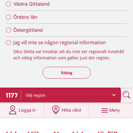
Västra Götaland
Örebro län
Östergötland
Jag vill inte se någon regional information
Obs! Detta val innebär att du inte ser regionalt innehåll
och viktig information som gäller just din region.
Stäng regionsväljaren
Stäng
Välj
region
Till startsidan för 1177
på 1177.se
på 1177.se
Meny
Logga in
Hitta vård