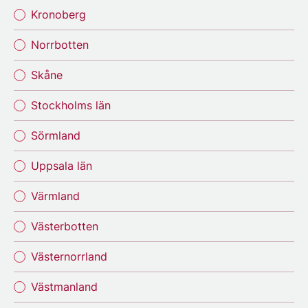
Kronoberg
Norrbotten
Skåne
Stockholms län
Sörmland
Uppsala län
Värmland
Västerbotten
Västernorrland
Västmanland