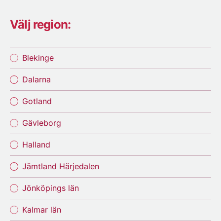
Välj region:
Blekinge
Dalarna
Gotland
Gävleborg
Halland
Jämtland Härjedalen
Jönköpings län
Kalmar län