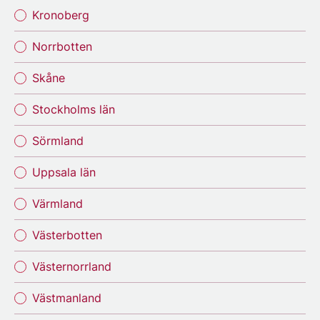
Kronoberg
Norrbotten
Skåne
Stockholms län
Sörmland
Uppsala län
Värmland
Västerbotten
Västernorrland
Västmanland