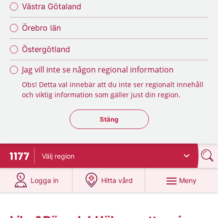
Västra Götaland
Örebro län
Östergötland
Jag vill inte se någon regional information
Obs! Detta val innebär att du inte ser regionalt innehåll
och viktig information som gäller just din region.
Stäng regionsväljaren
Stäng
Välj
region
Till startsidan för 1177
på 1177.se
på 1177.se
Meny
Logga in
Hitta vård