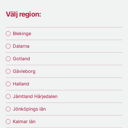
Välj region:
Blekinge
Dalarna
Gotland
Gävleborg
Halland
Jämtland Härjedalen
Jönköpings län
Kalmar län