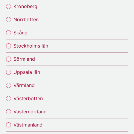
Kronoberg
Norrbotten
Skåne
Stockholms län
Sörmland
Uppsala län
Värmland
Västerbotten
Västernorrland
Västmanland