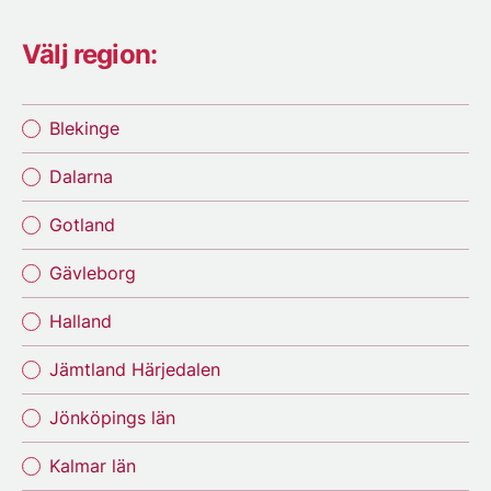
Välj region:
Blekinge
Dalarna
Gotland
Gävleborg
Halland
Jämtland Härjedalen
Jönköpings län
Kalmar län