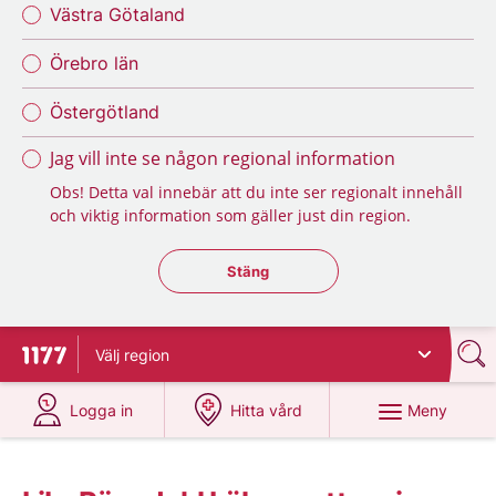
Västra Götaland
Örebro län
Östergötland
Jag vill inte se någon regional information
Obs! Detta val innebär att du inte ser regionalt innehåll
och viktig information som gäller just din region.
Stäng regionsväljaren
Stäng
Välj
region
Till startsidan för 1177
på 1177.se
på 1177.se
Meny
Logga in
Hitta vård