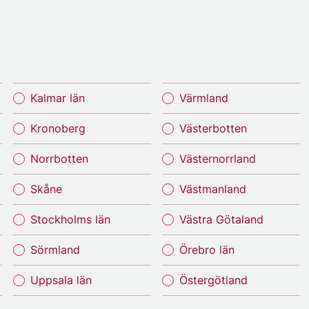
Kalmar län
Värmland
Kronoberg
Västerbotten
Norrbotten
Västernorrland
Skåne
Västmanland
Stockholms län
Västra Götaland
Sörmland
Örebro län
Uppsala län
Östergötland