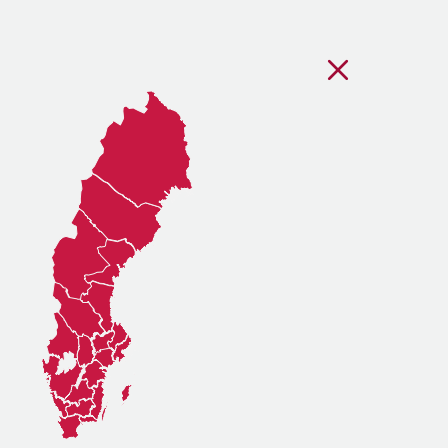
Stäng regionsvälj