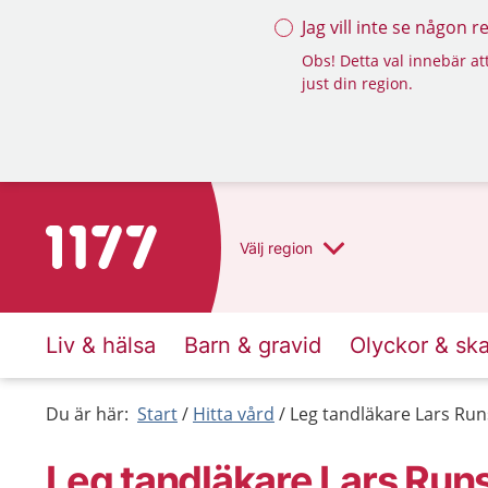
Jag vill inte se någon 
Obs! Detta val innebär att
just din region.
Till startsidan för 1177
Välj
region
Liv & hälsa
Barn & gravid
Olyckor & sk
Du är här:
Start
Hitta vård
Leg tandläkare Lars Run
Leg tandläkare Lars Run