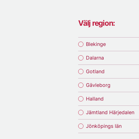
Välj region:
Blekinge
Dalarna
Gotland
Gävleborg
Halland
Jämtland Härjedalen
Jönköpings län