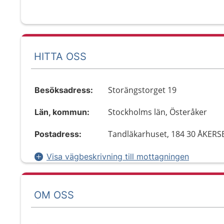
HITTA OSS
Storängstorget 19
Besöksadress:
Stockholms län, Österåker
Län, kommun:
Tandläkarhuset, 184 30 ÅKER
Postadress:
Visa vägbeskrivning till mottagningen
OM OSS