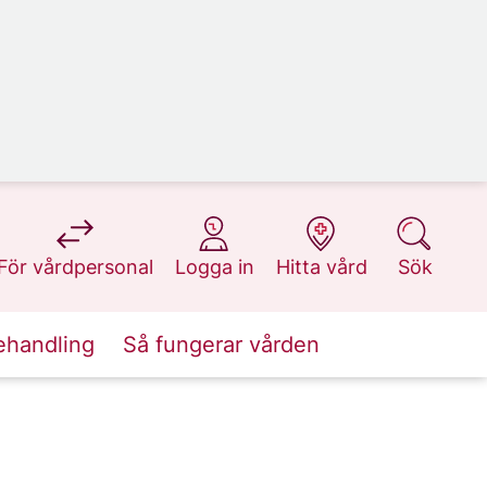
på 1177.se
på 1177.se
på 1177.se
på 1177.se
För vårdpersonal
Logga in
Hitta vård
Sök
ehandling
Så fungerar vården