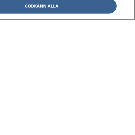
GODKÄNN ALLA
Om 1177
Kontakt
E-tjänster
Press