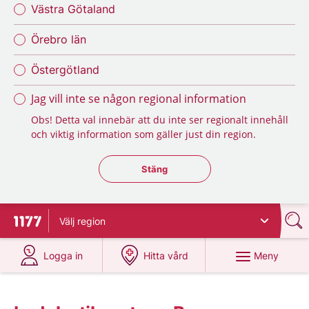
Västra Götaland
Örebro län
Östergötland
Jag vill inte se någon regional information
Obs! Detta val innebär att du inte ser regionalt innehåll
och viktig information som gäller just din region.
Stäng regionsväljaren
Stäng
Välj
region
Till startsidan för 1177
på 1177.se
på 1177.se
Meny
Logga in
Hitta vård