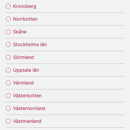
Kronoberg
Norrbotten
Skåne
Stockholms län
Sörmland
Uppsala län
Värmland
Västerbotten
Västernorrland
Västmanland