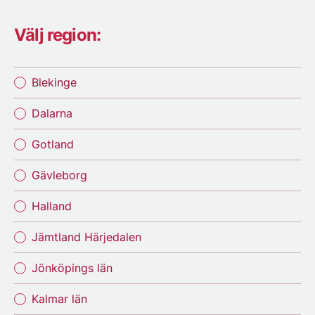
Välj region:
Blekinge
Dalarna
Gotland
Gävleborg
Halland
Jämtland Härjedalen
Jönköpings län
Kalmar län