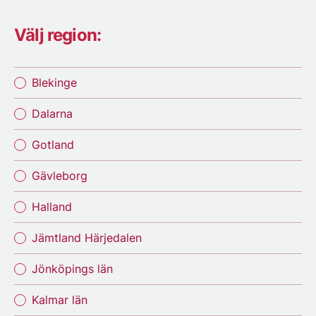
Välj region:
Blekinge
Dalarna
Gotland
Gävleborg
Halland
Jämtland Härjedalen
Jönköpings län
Kalmar län