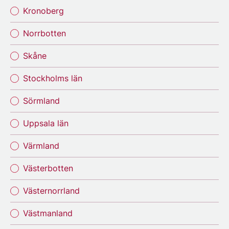
Kronoberg
Norrbotten
Skåne
Stockholms län
Sörmland
Uppsala län
Värmland
Västerbotten
Västernorrland
Västmanland