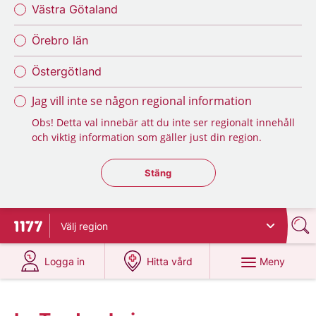
Västra Götaland
Örebro län
Östergötland
Jag vill inte se någon regional information
Obs! Detta val innebär att du inte ser regionalt innehåll
och viktig information som gäller just din region.
Stäng regionsväljaren
Stäng
Välj
region
Till startsidan för 1177
på 1177.se
på 1177.se
Meny
Logga in
Hitta vård