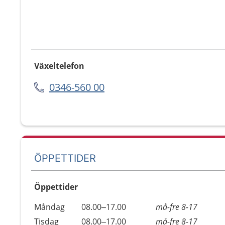
Växeltelefon
0346-560 00
ÖPPETTIDER
Öppettider
Öppettider
Kommentarer
Måndag
08.00–17.00
må-fre 8-17
Dag
Tisdag
08.00–17.00
må-fre 8-17