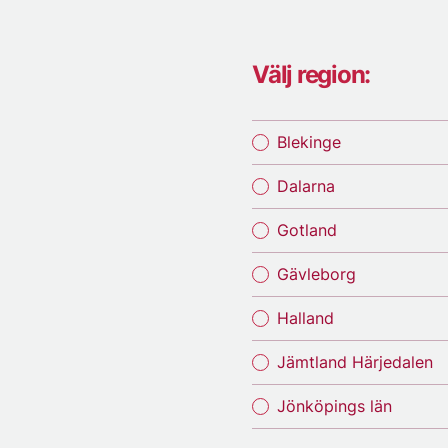
Välj region:
Blekinge
Dalarna
Gotland
Gävleborg
Halland
Jämtland Härjedalen
Jönköpings län