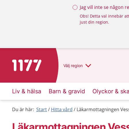
Jag vill inte se någon 
Obs! Detta val innebär att
just din region.
Till startsidan för 1177
Välj
region
Liv & hälsa
Barn & gravid
Olyckor & sk
Du är här:
Start
Hitta vård
Läkarmottagningen Ves
Läkarmottagningen Ves