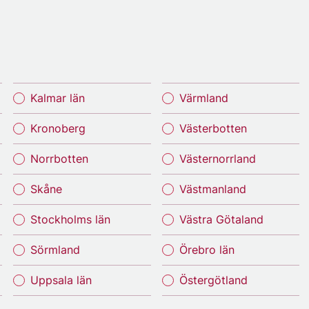
Kalmar län
Värmland
Kronoberg
Västerbotten
Norrbotten
Västernorrland
Skåne
Västmanland
Stockholms län
Västra Götaland
Sörmland
Örebro län
Uppsala län
Östergötland