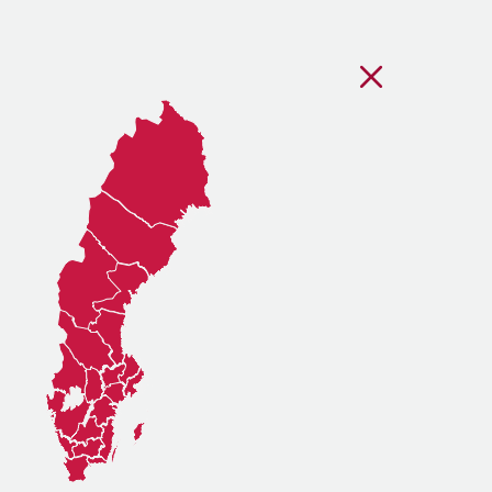
Stäng regionsvälj