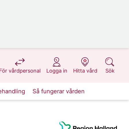
på 1177.se
på 1177.se
på 1177.se
på 1177.se
För vårdpersonal
Logga in
Hitta vård
Sök
ehandling
Så fungerar vården