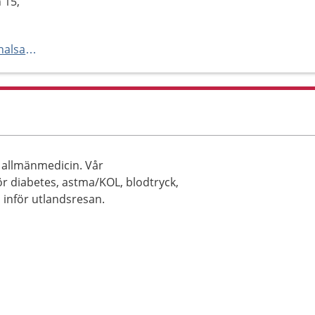
 15,
https://www.regionhalland.se/halsa-och-vard/vardcentralen-halland/
 allmänmedicin. Vår
r diabetes, astma/KOL, blodtryck,
n inför utlandsresan.