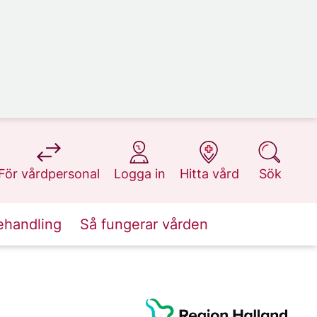
på 1177.se
på 1177.se
på 1177.se
på 1177.se
För vårdpersonal
Logga in
Hitta vård
Sök
ehandling
Så fungerar vården