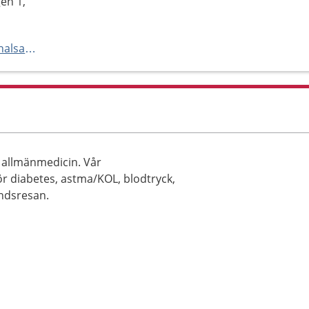
en 1,
https://www.regionhalland.se/halsa-och-vard/vardcentralen-halland/
 allmänmedicin. Vår
r diabetes, astma/KOL, blodtryck,
andsresan.