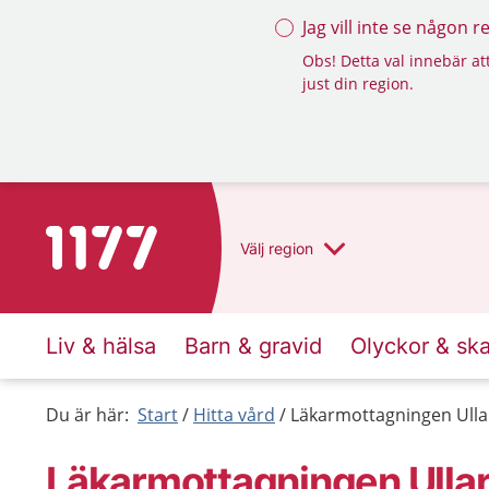
Jag vill inte se någon 
Obs! Detta val innebär att
just din region.
Till startsidan för 1177
Välj
region
Liv & hälsa
Barn & gravid
Olyckor & sk
Du är här:
Start
Hitta vård
Läkarmottagningen Ull
Läkarmottagningen Ulla