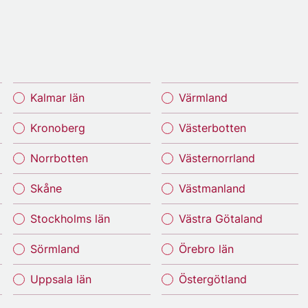
Kalmar län
Värmland
Kronoberg
Västerbotten
Norrbotten
Västernorrland
Skåne
Västmanland
Stockholms län
Västra Götaland
Sörmland
Örebro län
Uppsala län
Östergötland