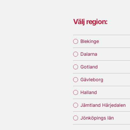
Välj region:
Blekinge
Dalarna
Gotland
Gävleborg
Halland
Jämtland Härjedalen
Jönköpings län