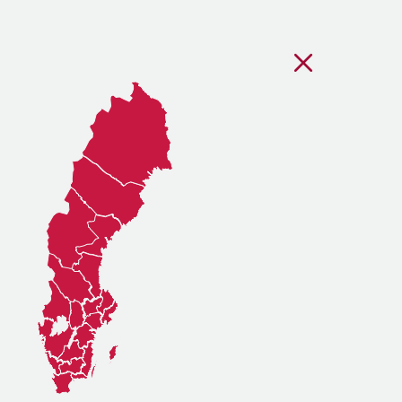
Stäng regionsvälj