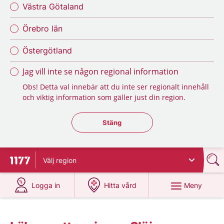
Västra Götaland
Örebro län
Östergötland
Jag vill inte se någon regional information
Obs! Detta val innebär att du inte ser regionalt innehåll
och viktig information som gäller just din region.
Stäng regionsväljaren
Stäng
Välj
region
Till startsidan för 1177
på 1177.se
på 1177.se
Meny
Logga in
Hitta vård