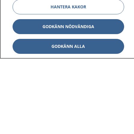
HANTERA KAKOR
GODKÄNN NÖDVÄNDIGA
GODKÄNN ALLA
1177
–
tryggt om din hälsa och vård