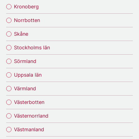
Kronoberg
Norrbotten
Skåne
Stockholms län
Sörmland
Uppsala län
Värmland
Västerbotten
Västernorrland
Västmanland