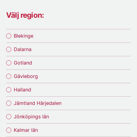
Välj region:
Blekinge
Dalarna
Gotland
Gävleborg
Halland
Jämtland Härjedalen
Jönköpings län
Kalmar län