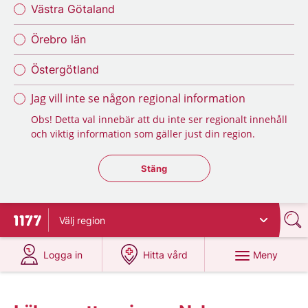
Västra Götaland
Örebro län
Östergötland
Jag vill inte se någon regional information
Obs! Detta val innebär att du inte ser regionalt innehåll
och viktig information som gäller just din region.
Stäng regionsväljaren
Stäng
Välj
region
Till startsidan för 1177
på 1177.se
på 1177.se
Meny
Logga in
Hitta vård