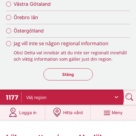
Västra Götaland
Örebro län
Östergötland
Jag vill inte se någon regional information
Obs! Detta val innebär att du inte ser regionalt innehåll
och viktig information som gäller just din region.
Stäng regionsväljaren
Stäng
Välj
region
Till startsidan för 1177
på 1177.se
på 1177.se
Meny
Logga in
Hitta vård