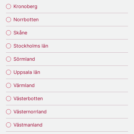
Kronoberg
Norrbotten
Skåne
Stockholms län
Sörmland
Uppsala län
Värmland
Västerbotten
Västernorrland
Västmanland