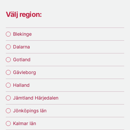
Välj region:
Blekinge
Dalarna
Gotland
Gävleborg
Halland
Jämtland Härjedalen
Jönköpings län
Kalmar län