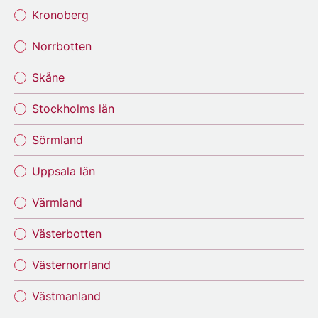
Kronoberg
Norrbotten
Skåne
Stockholms län
Sörmland
Uppsala län
Värmland
Västerbotten
Västernorrland
Västmanland