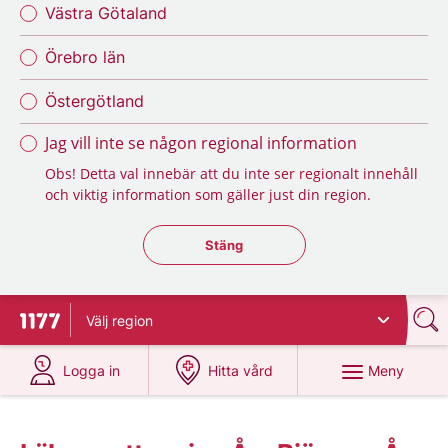
Västra Götaland
Örebro län
Östergötland
Jag vill inte se någon regional information
Obs! Detta val innebär att du inte ser regionalt innehåll
och viktig information som gäller just din region.
Stäng regionsväljaren
Stäng
Välj
region
Till startsidan för 1177
på 1177.se
på 1177.se
Meny
Logga in
Hitta vård