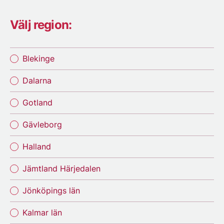
Välj region:
Blekinge
Dalarna
Gotland
Gävleborg
Halland
Jämtland Härjedalen
Jönköpings län
Kalmar län