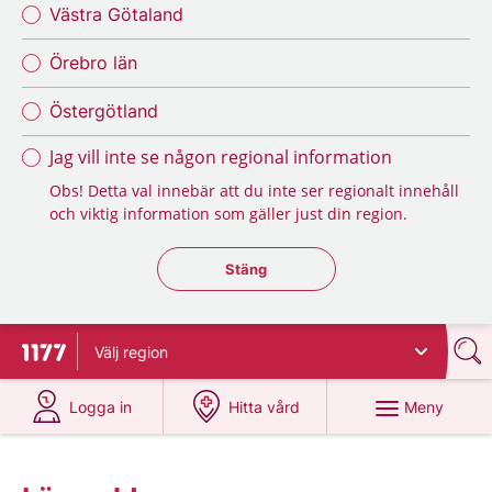
Västra Götaland
Örebro län
Östergötland
Jag vill inte se någon regional information
Obs! Detta val innebär att du inte ser regionalt innehåll
och viktig information som gäller just din region.
Stäng regionsväljaren
Stäng
Välj
region
Till startsidan för 1177
på 1177.se
på 1177.se
Meny
Logga in
Hitta vård