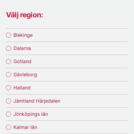
Välj region:
Blekinge
Dalarna
Gotland
Gävleborg
Halland
Jämtland Härjedalen
Jönköpings län
Kalmar län