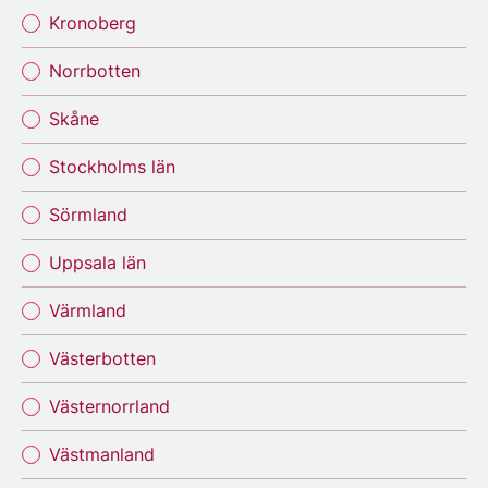
Kronoberg
Norrbotten
Skåne
Stockholms län
Sörmland
Uppsala län
Värmland
Västerbotten
Västernorrland
Västmanland