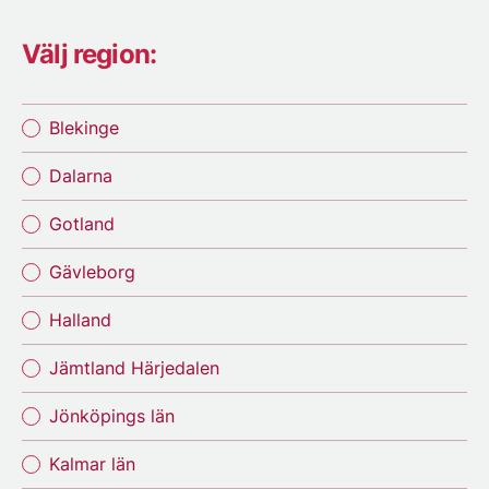
Välj region:
Blekinge
Dalarna
Gotland
Gävleborg
Halland
Jämtland Härjedalen
Jönköpings län
Kalmar län