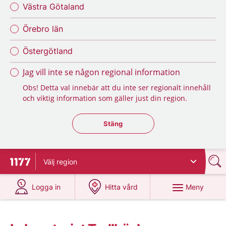
Västra Götaland
Örebro län
Östergötland
Jag vill inte se någon regional information
Obs! Detta val innebär att du inte ser regionalt innehåll
och viktig information som gäller just din region.
Stäng regionsväljaren
Stäng
Välj
region
Till startsidan för 1177
på 1177.se
på 1177.se
Meny
Logga in
Hitta vård