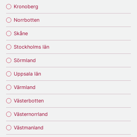
Kronoberg
Norrbotten
Skåne
Stockholms län
Sörmland
Uppsala län
Värmland
Västerbotten
Västernorrland
Västmanland