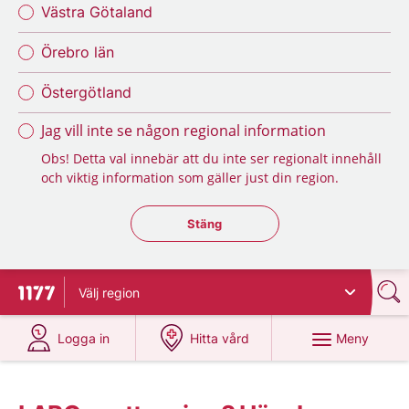
Västra Götaland
Örebro län
Östergötland
Jag vill inte se någon regional information
Obs! Detta val innebär att du inte ser regionalt innehåll
och viktig information som gäller just din region.
Stäng regionsväljaren
Stäng
Välj
region
Till startsidan för 1177
på 1177.se
på 1177.se
Meny
Logga in
Hitta vård