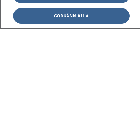
GODKÄNN ALLA
1177
–
tryggt om din hälsa och vård
På 1177.se får du råd om hälsa och information om
sjukdomar och vilka mottagningar du kan kontakta.