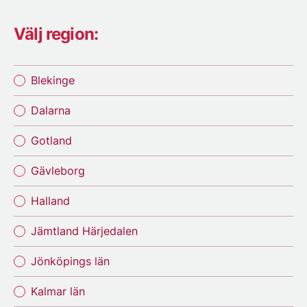
Välj region:
Blekinge
Dalarna
Gotland
Gävleborg
Halland
Jämtland Härjedalen
Jönköpings län
Kalmar län