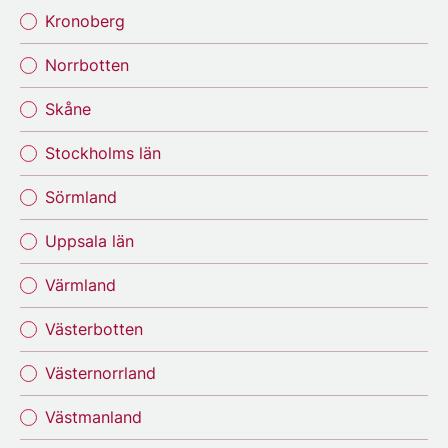
Kronoberg
Norrbotten
Skåne
Stockholms län
Sörmland
Uppsala län
Värmland
Västerbotten
Västernorrland
Västmanland