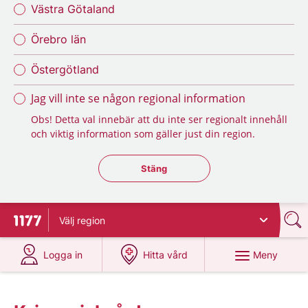
Västra Götaland
Örebro län
Östergötland
Jag vill inte se någon regional information
Obs! Detta val innebär att du inte ser regionalt innehåll
och viktig information som gäller just din region.
Stäng regionsväljaren
Stäng
Välj
region
Till startsidan för 1177
på 1177.se
på 1177.se
Meny
Logga in
Hitta vård