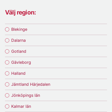
Välj region:
Blekinge
Dalarna
Gotland
Gävleborg
Halland
Jämtland Härjedalen
Jönköpings län
Kalmar län