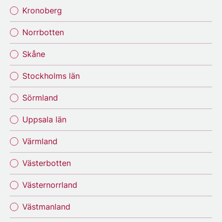
Kronoberg
Norrbotten
Skåne
Stockholms län
Sörmland
Uppsala län
Värmland
Västerbotten
Västernorrland
Västmanland