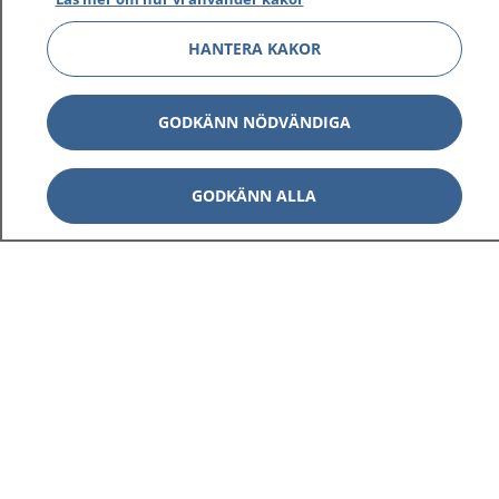
HANTERA KAKOR
GODKÄNN NÖDVÄNDIGA
GODKÄNN ALLA
1177
–
tryggt om din hälsa och vård
På 1177.se får du råd om hälsa och information om
sjukdomar och vilka mottagningar du kan kontakta.