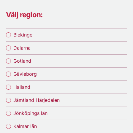
Välj region:
Blekinge
Dalarna
Gotland
Gävleborg
Halland
Jämtland Härjedalen
Jönköpings län
Kalmar län