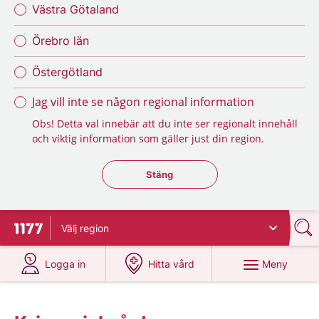
Västra Götaland
Örebro län
Östergötland
Jag vill inte se någon regional information
Obs! Detta val innebär att du inte ser regionalt innehåll
och viktig information som gäller just din region.
Stäng regionsväljaren
Stäng
Välj
region
Till startsidan för 1177
på 1177.se
på 1177.se
Meny
Logga in
Hitta vård