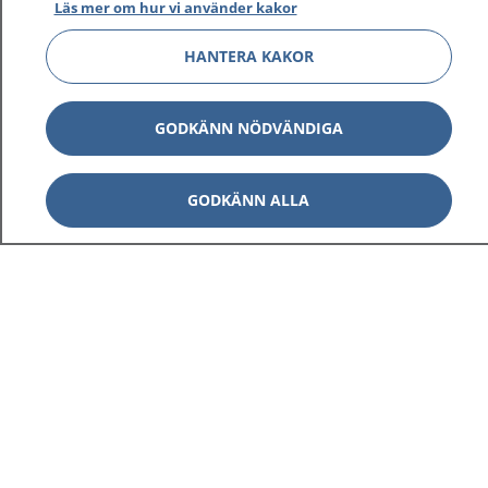
Läs mer om hur vi använder kakor
HANTERA KAKOR
GODKÄNN NÖDVÄNDIGA
GODKÄNN ALLA
1177
–
tryggt om din hälsa och vård
På 1177.se får du råd om hälsa och information om
sjukdomar och vilka mottagningar du kan kontakta.