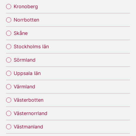
Kronoberg
Norrbotten
Skåne
Stockholms län
Sörmland
Uppsala län
Värmland
Västerbotten
Västernorrland
Västmanland