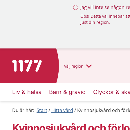
Jag vill inte se någon 
Obs! Detta val innebär att
just din region.
Till startsidan för 1177
Välj
region
Liv & hälsa
Barn & gravid
Olyckor & sk
Du är här:
Start
Hitta vård
Kvinnosjukvård och för
Kvinnosjukvård och förl