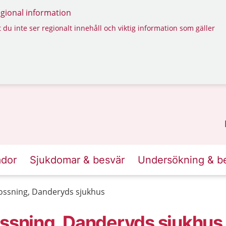
regional information
 du inte ser regionalt innehåll och viktig information som gäller
ador
Sjukdomar & besvär
Undersökning & b
lossning, Danderyds sjukhus
ossning, Danderyds sjukhus