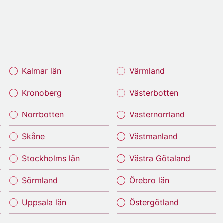
Kalmar län
Värmland
Kronoberg
Västerbotten
Norrbotten
Västernorrland
Skåne
Västmanland
Stockholms län
Västra Götaland
Sörmland
Örebro län
Uppsala län
Östergötland