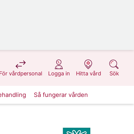
på 1177.se
på 1177.se
på 1177.se
på 1177.se
För vårdpersonal
Logga in
Hitta vård
Sök
ehandling
Så fungerar vården