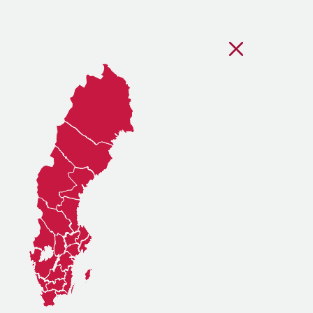
Stäng regionsvälj