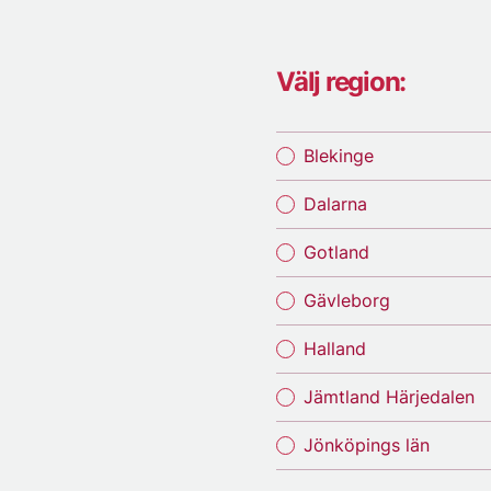
Välj region:
Blekinge
Dalarna
Gotland
Gävleborg
Halland
Jämtland Härjedalen
Jönköpings län