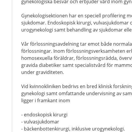
gynekologiska besvär och erbjuder vård inom gyne
Gynekologisektionen har en speciell profilering 
sjukdomar. Endoskopisk kirurgi, vulvasjukdomar o
urogynekologi samt behandling av sjukdomar eller
Vår förlossningsavdelning tar emot både normal
förlossningar. Inom förlossningsverksamheten er
homosexuella föräldrar, förlossningsrädda, överv
gravida diabetiker samt specialistvård för mamm
under graviditeten.
Vid kvinnokliniken bedrivs en bred klinisk forskn
gynekologi samt omfattande undervisning av samtl
ligger i framkant inom
- endoskopisk kirurgi
- vulvasjukdomar
- bäckenbottenkirurgi, inklusive urogynekologi.