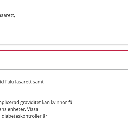
asarett,
d Falu lasarett samt
mplicerad graviditet kan kvinnor få
ens enheter. Vissa
h diabeteskontroller är