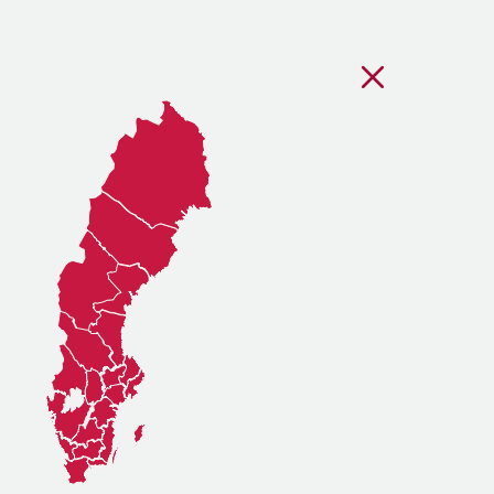
Stäng regionsvälj