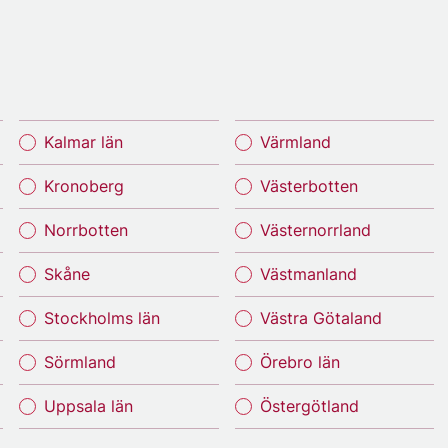
Kalmar län
Värmland
Kronoberg
Västerbotten
Norrbotten
Västernorrland
Skåne
Västmanland
Stockholms län
Västra Götaland
Sörmland
Örebro län
Uppsala län
Östergötland