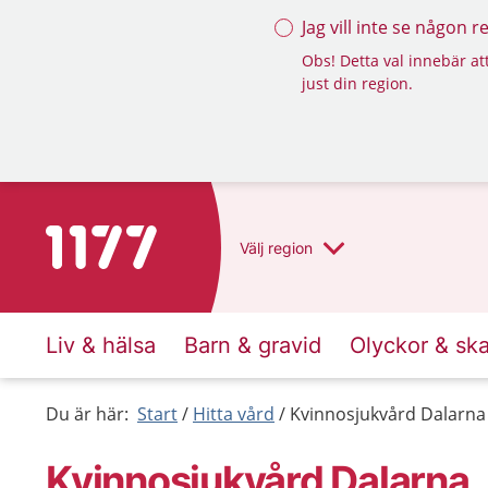
Jag vill inte se någon 
Obs! Detta val innebär att
just din region.
Till startsidan för 1177
Välj
region
Liv & hälsa
Barn & gravid
Olyckor & sk
Du är här:
Start
Hitta vård
Kvinnosjukvård Dalarna
Kvinnosjukvård Dalarna