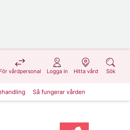
på 1177.se
på 1177.se
på 1177.se
på 1177.se
För vårdpersonal
Logga in
Hitta vård
Sök
ehandling
Så fungerar vården