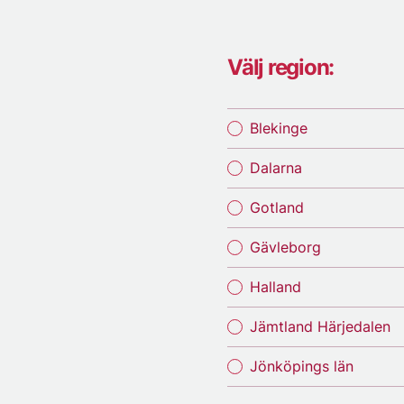
Välj region:
Blekinge
Dalarna
Gotland
Gävleborg
Halland
Jämtland Härjedalen
Jönköpings län