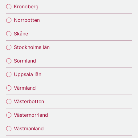
Kronoberg
Norrbotten
Skåne
Stockholms län
Sörmland
Uppsala län
Värmland
Västerbotten
Västernorrland
Västmanland