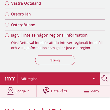
Västra Götaland
Örebro län
Östergötland
Jag vill inte se någon regional information
Obs! Detta val innebär att du inte ser regionalt innehåll
och viktig information som gäller just din region.
Stäng regionsväljaren
Stäng
Välj
region
Till startsidan för 1177
på 1177.se
på 1177.se
Meny
Logga in
Hitta vård