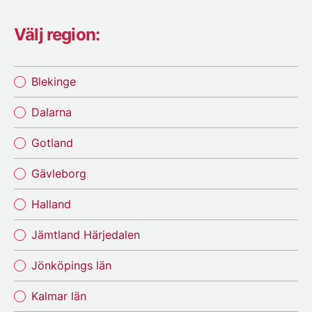
Välj region:
Blekinge
Dalarna
Gotland
Gävleborg
Halland
Jämtland Härjedalen
Jönköpings län
Kalmar län