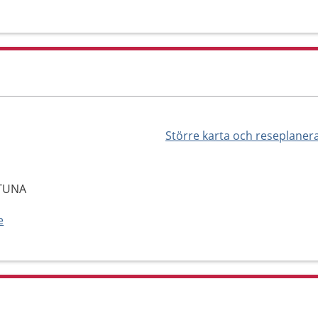
Större karta och reseplaner
NTUNA
e