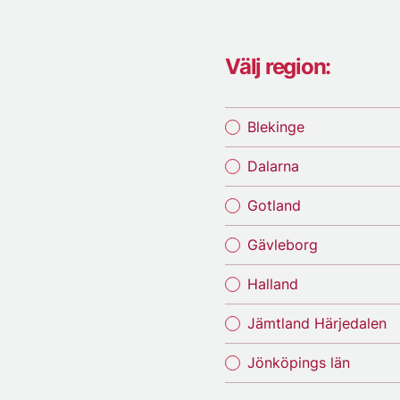
Välj region:
Blekinge
Dalarna
Gotland
Gävleborg
Halland
Jämtland Härjedalen
Jönköpings län