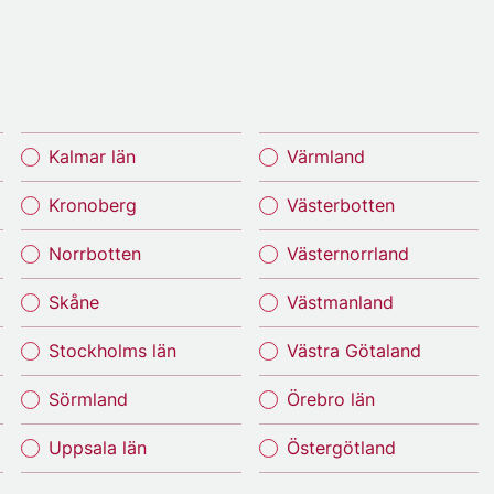
Kalmar län
Värmland
Kronoberg
Västerbotten
Norrbotten
Västernorrland
Skåne
Västmanland
Stockholms län
Västra Götaland
Sörmland
Örebro län
Uppsala län
Östergötland