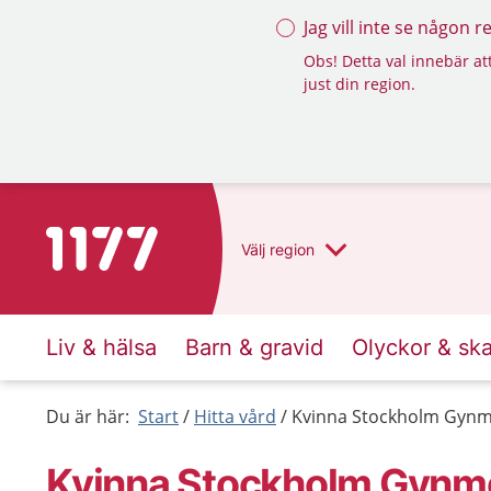
Jag vill inte se någon 
Obs! Detta val innebär att
just din region.
Till startsidan för 1177
Välj
region
Liv & hälsa
Barn & gravid
Olyckor & sk
Du är här:
Start
Hitta vård
Kvinna Stockholm Gynmo
Kvinna Stockholm Gynmo