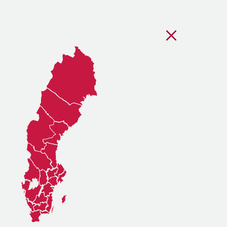
Stäng regionsvälj