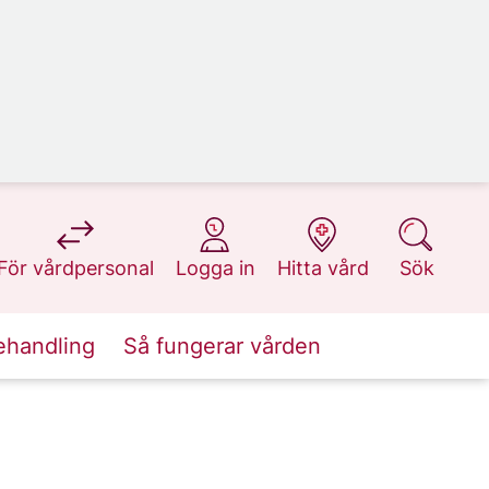
på 1177.se
på 1177.se
på 1177.se
på 1177.se
För vårdpersonal
Logga in
Hitta vård
Sök
ehandling
Så fungerar vården