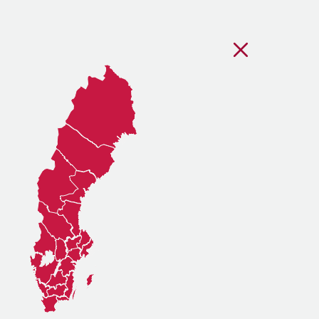
Stäng regionsvälj