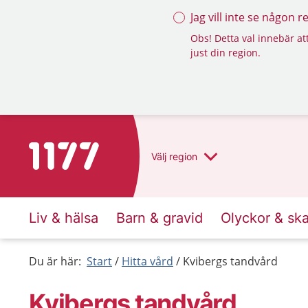
Jag vill inte se någon 
Obs! Detta val innebär att
just din region.
Till startsidan för 1177
Välj
region
Liv & hälsa
Barn & gravid
Olyckor & sk
Du är här:
Start
Hitta vård
Kvibergs tandvård
Kvibergs tandvård