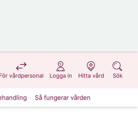
på 1177.se
på 1177.se
på 1177.se
på 1177.se
För vårdpersonal
Logga in
Hitta vård
Sök
ehandling
Så fungerar vården