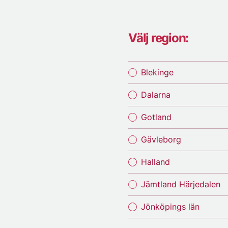
Välj region:
Blekinge
Dalarna
Gotland
Gävleborg
Halland
Jämtland Härjedalen
Jönköpings län