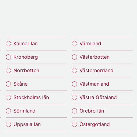
Kalmar län
Värmland
Kronoberg
Västerbotten
Norrbotten
Västernorrland
Skåne
Västmanland
Stockholms län
Västra Götaland
Sörmland
Örebro län
Uppsala län
Östergötland