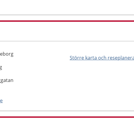
teborg
Större karta och reseplaner
g
ggatan
se